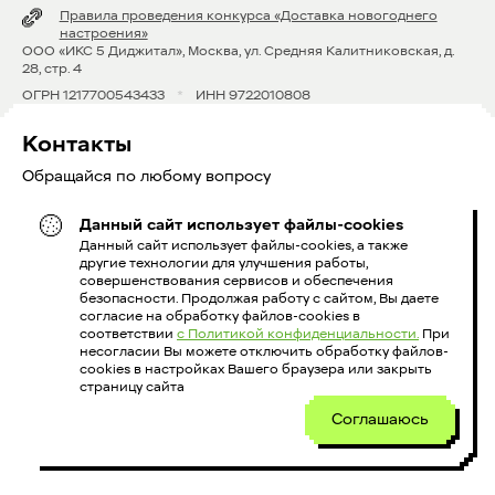
Правила проведения конкурса «Доставка новогоднего
настроения»
OOO «ИКС 5 Диджитал», Москва, ул. Средняя Калитниковская, д.
28, стр. 4
ОГРН 1217700543433
*
ИНН 9722010808
Контакты
Обращайся по любому вопросу
Данный сайт использует файлы-cookies
8 800 600 39 52
Данный сайт использует файлы-cookies, а также
другие технологии для улучшения работы,
courierx5@x5.ru
совершенствования сервисов и обеспечения
безопасности. Продолжая работу с сайтом, Вы даете
согласие на обработку файлов-cookies в
соответствии
с Политикой конфиденциальности.
При
Голосовой информатор:
несогласии Вы можете отключить обработку файлов-
cookies в настройках Вашего браузера или закрыть
страницу сайта
+79014683107
+79014681270
Соглашаюсь
+74995770047
+79654147957
+79855832065