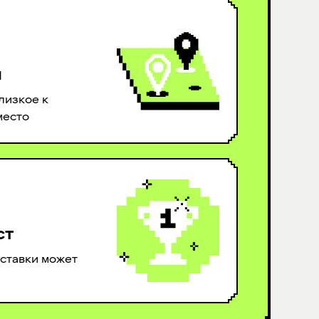
м
лизкое к
место
ст
ставки может