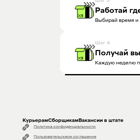
Шаг
3
Работай гд
Выбирай время и 
Шаг
4
Получай в
Каждую неделю пл
Курьерам
Сборщикам
Вакансии в штате
Политика конфиденциальности
Пользовательскеое соглашение