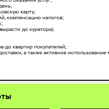
ого оказания услуг;
день;
овскую карту;
й, компенсацию налогов;
;
вырасти до куратора).
ов до квартир покупателей;
доставки, а также активное использование
оты