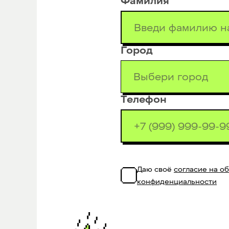
Фамилия
Город
Выбери город
Телефон
Даю своё
согласие на о
конфиденциальности