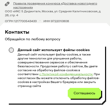
Правила проведения конкурса «Доставка новогоднего
настроения»
OOO «ИКС 5 Диджитал», Москва, ул. Средняя Калитниковская, д.
28, стр. 4
ОГРН 1217700543433
*
ИНН 9722010808
Контакты
Обращайся по любому вопросу
Данный сайт использует файлы-cookies
8 800 600 39 52
Данный сайт использует файлы-cookies, а также
другие технологии для улучшения работы,
courierx5@x5.ru
совершенствования сервисов и обеспечения
безопасности. Продолжая работу с сайтом, Вы даете
согласие на обработку файлов-cookies в
соответствии
с Политикой конфиденциальности.
При
Голосовой информатор:
несогласии Вы можете отключить обработку файлов-
cookies в настройках Вашего браузера или закрыть
страницу сайта
+79014683107
+79014681270
Соглашаюсь
+74995770047
+79654147957
+79855832065