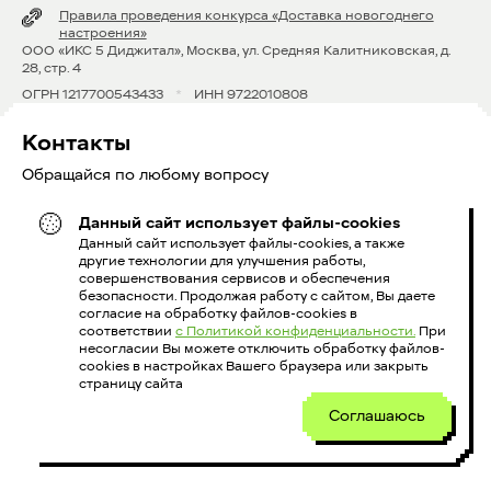
Правила проведения конкурса «Доставка новогоднего
настроения»
OOO «ИКС 5 Диджитал», Москва, ул. Средняя Калитниковская, д.
28, стр. 4
ОГРН 1217700543433
*
ИНН 9722010808
Контакты
Обращайся по любому вопросу
Данный сайт использует файлы-cookies
8 800 600 39 52
Данный сайт использует файлы-cookies, а также
другие технологии для улучшения работы,
courierx5@x5.ru
совершенствования сервисов и обеспечения
безопасности. Продолжая работу с сайтом, Вы даете
согласие на обработку файлов-cookies в
соответствии
с Политикой конфиденциальности.
При
Голосовой информатор:
несогласии Вы можете отключить обработку файлов-
cookies в настройках Вашего браузера или закрыть
страницу сайта
+79014683107
+79014681270
Соглашаюсь
+74995770047
+79654147957
+79855832065